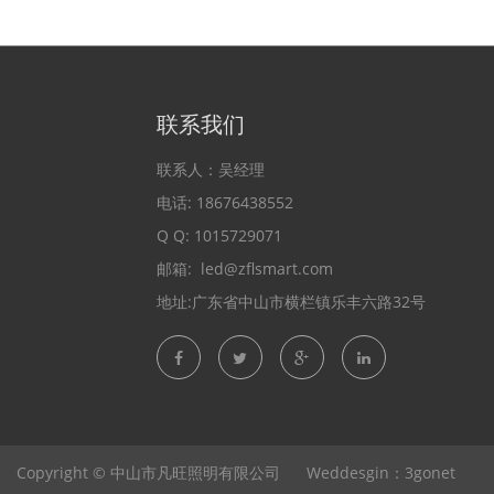
联系我们
联系人：吴经理
电话: 18676438552
Q Q: 1015729071
邮箱:
led@zflsmart.com
地址:广东省中山市横栏镇乐丰六路32号
Copyright ©
中山市凡旺照明有限公司
Weddesgin：3gonet