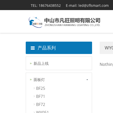
TEL: 18676438552
E-mail: led@zflsmart.com
产品系列
WY
新品上线
Nothi
-
面板灯
BF25
BF71
BF72
WY051