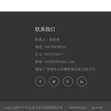
联系我们
联系人：吴经理
电话: 18676438552
Q Q: 1015729071
邮箱:
led@zflsmart.com
地址:广东省中山市横栏镇乐丰六路32号
Copyright ©
中山市凡旺照明有限公司
Weddesgin：3gonet